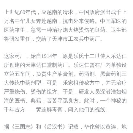
上世纪60年代，应越南的请求，中国政府派出成千上
万名中华儿女奔赴越南，抗击外来侵略。中国军医的
医药箱里，急需一种治疗炮火烧烫伤的良药。卫生部
将研发重任，交给了天津市工农兵中药厂。
这家药厂，始自1914年，原是乐氏十二世传人乐达仁
所创建的天津达仁堂制药厂。乐达仁曾在厂内单独设
立第五车间，负责生产油膏剂、药酒剂、黑膏药剂三
大传统中药剂型。可是，乐家祖传秘方中，并无治疗
严重烧伤、烫伤的组方。于是，研发人员深潜浩如烟
海的医书、典籍，苦苦寻觅良方。此时，一个神秘的
千年古方——黄连解毒膏，闯入他们的视线。
据《三国志》和《后汉书》记载，华佗曾以黄连、地