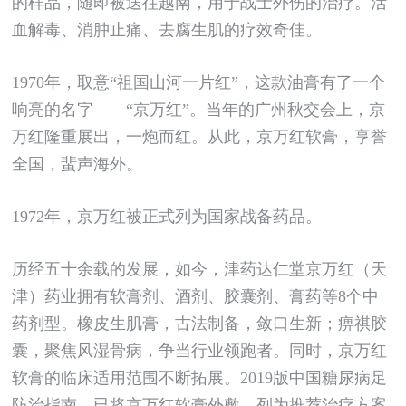
的样品，随即被送往越南，用于战士外伤的治疗。活
血解毒、消肿止痛、去腐生肌的疗效奇佳。
1970年，取意“祖国山河一片红”，这款油膏有了一个
响亮的名字——“京万红”。当年的广州秋交会上，京
万红隆重展出，一炮而红。从此，京万红软膏，享誉
全国，蜚声海外。
1972年，京万红被正式列为国家战备药品。
历经五十余载的发展，如今，津药达仁堂京万红（天
津）药业拥有软膏剂、酒剂、胶囊剂、膏药等8个中
药剂型。橡皮生肌膏，古法制备，敛口生新；痹祺胶
囊，聚焦风湿骨病，争当行业领跑者。同时，京万红
软膏的临床适用范围不断拓展。2019版中国糖尿病足
防治指南，已将京万红软膏外敷，列为推荐治疗方案