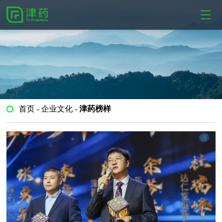
首页
-
企业文化
-
津药榜样