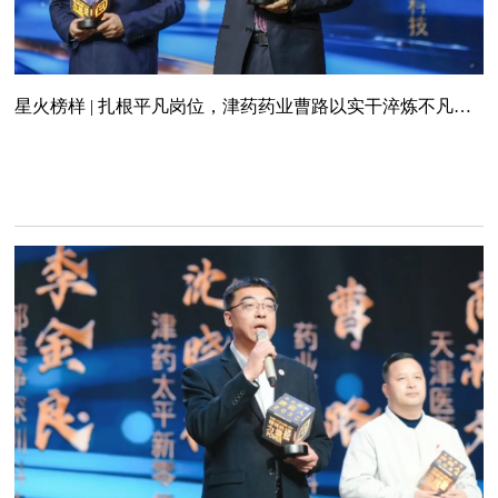
星火榜样 | 扎根平凡岗位，津药药业曹路以实干淬炼不凡担
当